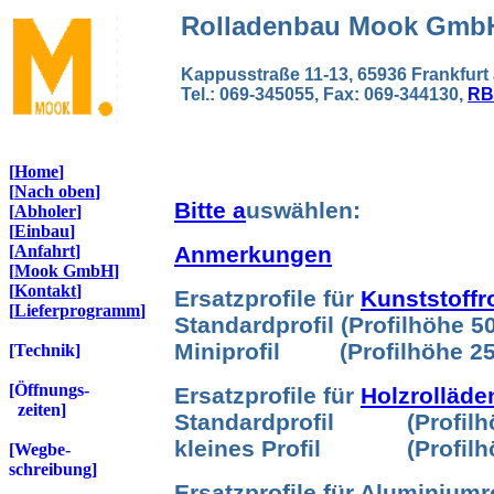
Rolladenbau
Mook Gmb
Kappusstraße 11-13, 65936 Frank
Tel.: 069-345055, Fax: 069-344130,
RB
[
Home
]
[
Nach oben
]
Bitte
a
uswäh
[
Abholer
]
[
Einbau
]
[
Anfahrt
]
Anmerkungen
[
Mook GmbH
]
[
Kontakt
]
Ersatzprofile für
Kunststoffr
[
Lieferprogramm
]
Standardprofil (Profilhöhe 5
Miniprofil (Profilhöhe 25
[Technik]
[Öffnungs-
Ersatzprofile für
Holzrolläde
zeiten]
Standardprofil (Profilhö
kleines Profil (Profilhö
[Wegbe-
schreibung]
Ersatzprofile für Aluminiumr