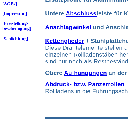
[AGBs]
Untere
Abschluss
leiste für
[Impressum]
[Freistellungs-
Anschlagwinkel
und Anschlag
b
escheinigung]
[Schlichtung]
Kettenglieder
+ Stahlplättch
Diese Drahtelemente stellen 
einzelnen Rollladenstäben her.
sind nur noch als Restbestän
Obere
Aufhängungen
an der 
Abdruck- bzw. Panzerrollen
Rollladens in die Führungssch