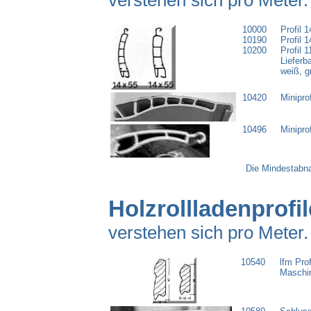
verstehen sich pro Meter.
10000
Profil 
10190
Profil 
10200
Profil 
Lieferb
weiß,
10420
Minipro
10496
Minipro
Die Mindestabn
Holzrolllad
enprofil
verstehen sich pro Meter.
10540
lfm Pro
Maschi