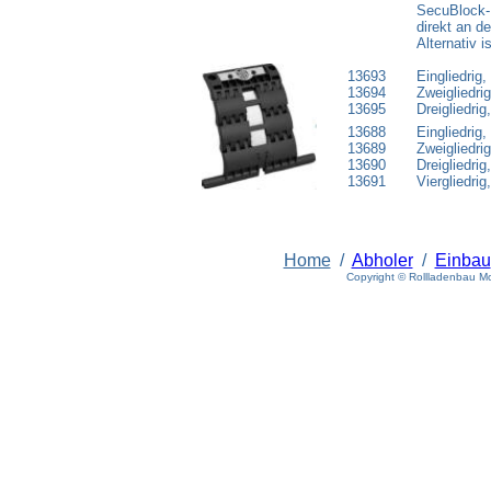
SecuBlock- 
direkt an de
Alternativ 
13693
Eingliedrig,
13694
Zweigliedrig
13695
Dreigliedrig
13688
Eingliedrig,
13689
Zweigliedrig
13690
Dreigliedrig
13691
Viergliedrig
Home
/
Abholer
/
Einbau
Copyright © Rollladenbau M