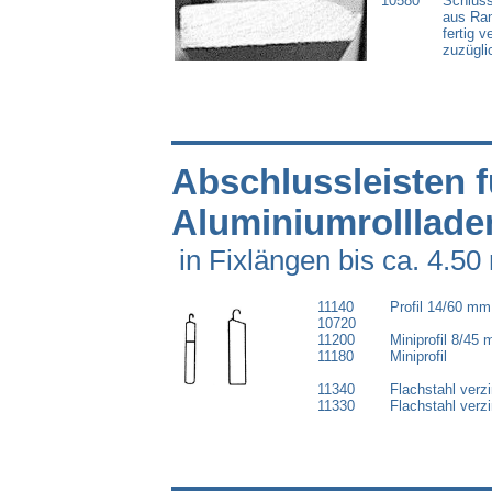
10580
Schluss
aus R
fertig 
zuzügli
Abschlus
sleisten 
Aluminiumrolllade
in Fixlängen bis ca. 4.50
11140
Profil 14/60 mm
10720
braun o
11200
Miniprofil 8/45 
11180
Miniprofil 
11340
Flachstahl verz
11330
Flachstahl ver