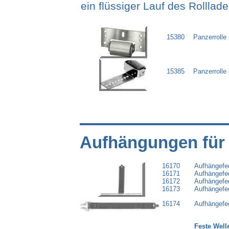
ein flüssiger Lauf des Rolllade
15380
Panzerrolle
15385
Panzerrolle
Aufhängunge
n für
16170
Aufhängefed
16171
Aufhängefed
16172
Aufhängefed
16173
Aufhängefed
16174
Aufhängefed
Feste
Well